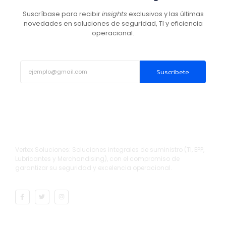
Suscríbase para recibir
insights
exclusivos y las últimas
novedades en soluciones de seguridad, TI y eficiencia
operacional.
Suscribete
Vertex Soluciones: Soluciones integrales de suministro (TI, EPP,
Lubricantes y Merchandising), con el compromiso de
garantizar su seguridad y excelencia operacional.
Direcciones