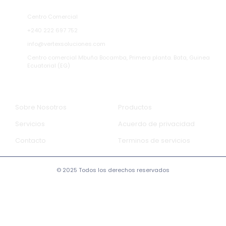
Centro Comercial
+240 222 697 752
info@vertexsoluciones.com
Centro comercial Mbuña Bocamba, Primera planta.
Bata, Guinea
Ecuatorial (EG)
Empresa
Informacion
Sobre Nosotros
Productos
Servicios
Acuerdo de privacidad
Contacto
Terminos de servicios
© 2025 Todos los derechos reservados