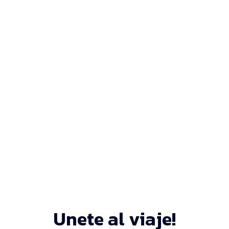
Equipo de Protección Personal
Cascos de Seguridad Ventilados
☆
☆
☆
☆
☆
Add to Cart
Equipo de Protección Personal
Botas de Seguridad Puntera de Acero
☆
☆
☆
☆
☆
Add to Cart
Unete al viaje!