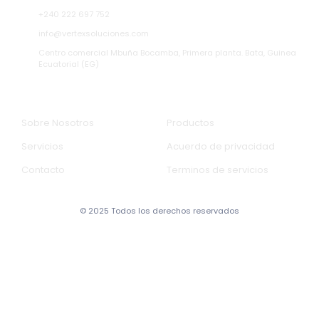
+240 222 697 752
info@vertexsoluciones.com
Centro comercial Mbuña Bocamba, Primera planta.
Bata, Guinea
Ecuatorial (EG)
Empresa
Informacion
Sobre Nosotros
Productos
Servicios
Acuerdo de privacidad
Contacto
Terminos de servicios
© 2025 Todos los derechos reservados