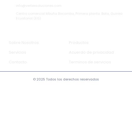
info@vertexsoluciones.com
Centro comercial Mbuña Bocamba, Primera planta.
Bata, Guinea
Ecuatorial (EG)
Empresa
Informacion
Sobre Nosotros
Productos
Servicios
Acuerdo de privacidad
Contacto
Terminos de servicios
© 2025 Todos los derechos reservados